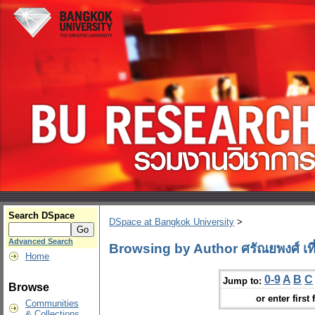
Search DSpace
DSpace at Bangkok University
>
Advanced Search
Browsing by Author ศรัณยพงศ์ เที
Home
0-9
A
B
C
Jump to:
Browse
or enter first 
Communities
& Collections