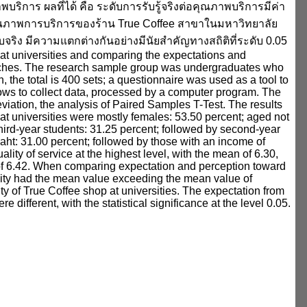
บริการ ผลที่ได้ คือ ระดับการรับรู้จริงต่อคุณภาพบริการมีค่า
คุณภาพการบริการของร้าน True Coffee สาขาในมหาวิทยาลัย
ริง มีความแตกต่างกันอย่างมีนัยสำคัญทางสถิติที่ระดับ 0.05
 at universities and comparing the expectations and
ranches. The research sample group was undergraduates who
, the total is 400 sets; a questionnaire was used as a tool to
lows to collect data, processed by a computer program. The
iation, the analysis of Paired Samples T-Test. The results
, at universities were mostly females: 53.50 percent; aged not
hird-year students: 31.25 percent; followed by second-year
aht: 31.00 percent; followed by those with an income of
ity of service at the highest level, with the mean of 6.30,
n of 6.42. When comparing expectation and perception toward
uality had the mean value exceeding the mean value of
ity of True Coffee shop at universities. The expectation from
 different, with the statistical significance at the level 0.05.