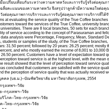
เมื่อเปรียบเทียบกันระหว่างความคาดหวังและการรับรู้จริงต่อคุณภาพ
่าเฉลี่ยคะแนนของความคาดหวัง จึงสรุปว่าลูกค้ามีความพอใจต่อ
งต่อคุณภาพการบริการและการรับรู้ต่อคุณภาพการบริการที่ได้รับจ
ms at evaluating the service quality of the True Coffee branches
ustomers toward the services of the True Coffee, university b
universities. There are 8 local branches, 50 sets for each branch
lity of service according to the concept of Parasuraman and fel
in data analysis were Percentage, Frequency, Mean, Standard Dev
s, students or samples of the study, of the True Coffee branches
rs: 31.50 percent; followed by 20 years: 26.25 percent; mostly t
percent, and who mostly earned the income of 8,001 to 10,000 B
26.50 percent. Customers have a level of expectation toward qual
 perception toward service is at the highest level, with the mea
 the result showed that the level of perception toward service q
was concluded that customers are satisfied with the service qual
nd the perception of service quality that was actually received were
คคล (บธ.ม.)--บัณฑิตวิทยาลัย มหาวิทยาลัยกรุงเทพ, 2554
รุงเทพฯ--วิจัย
--กรุงเทพฯ--วิจัย
ริโภค--ไทย--กรุงเทพฯ--วิจัย
ค--ไทย--กรุงเทพฯ--วิจัย