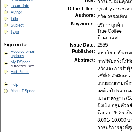
Title:
การประเมินคุณภ
Issue Date
Other Titles:
Quality assessme
Author
Authors:
ภวัต วรรณพิณ
Title
Keywords:
บริการลูกค้า
Subject
True Coffee
Type
ร้านกาแฟ
Sign on to:
Issue Date:
2555
Publisher:
Receive email
มหาวิทยาลัยกรุ
updates
Abstract:
การวิจัยครั้งนี
My DSpace
authorized users
หวังและการรับรู้
Edit Profile
ตรีที่กำลังศึกษา
แบบสอบถามเพื่อ
Help
ผลด้วยโปรแกรมสำเ
About DSpace
เบนมาตรฐาน (S.D
ซึ่งเป็น กลุ่มตัว
ร้อยละ 26.25 เป็น
8,001- 10,000 บา
การบริการสูงที่ส