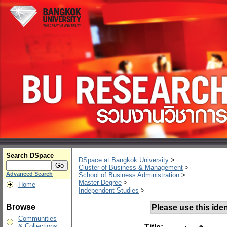
Search DSpace
DSpace at Bangkok University
>
Cluster of Business & Management
>
Advanced Search
School of Business Administration
>
Master Degree
>
Home
Independent Studies
>
Browse
Please use this ident
Communities
& Collections