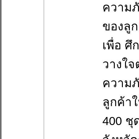
ความภ
ของลูก
เพื่อ 
วางใจต
ความภ
ลูกค้
400 ชุด