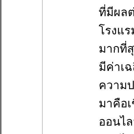
ที่มีผ
โรงแร
มากที่
มีค่าเฉ
ความป
มาคือเ
ออนไลน์