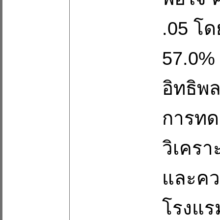
.05 โดย
57.0% 
อิทธิพล
การทดส
วิเครา
และควา
โรงแร