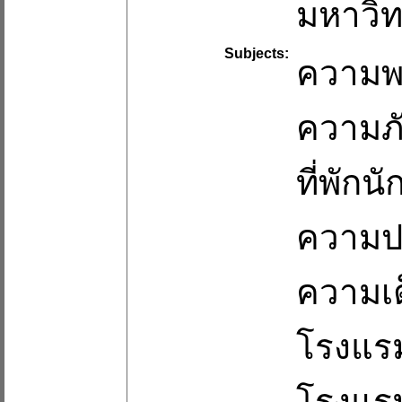
มหาวิท
Subjects:
ความพอ
ความภั
ที่พักนั
ความป
ความเต
โรงแร
โรงแรม