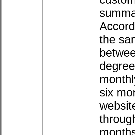
summar
Accordi
the sa
betwee
degree
monthl
six mo
websit
throug
months