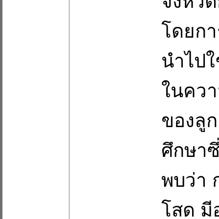
จังหวั
โดยกา
นำไปใช
ในควา
ของลูก
ศึกษาซ
พบว่า 
โสด มี