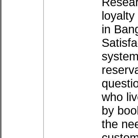
Researc
loyalty
in Ban
Satisfa
system 
reserv
questi
who li
by book
the nee
custom