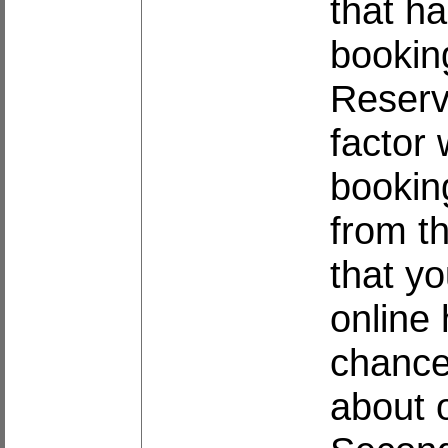
that h
bookin
Reserva
factor 
bookin
from th
that y
online 
chance
about o