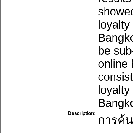
showed 
loyalty
Bangko
be sub-
online 
consist
loyalty
Bangko
Description:
การค้น