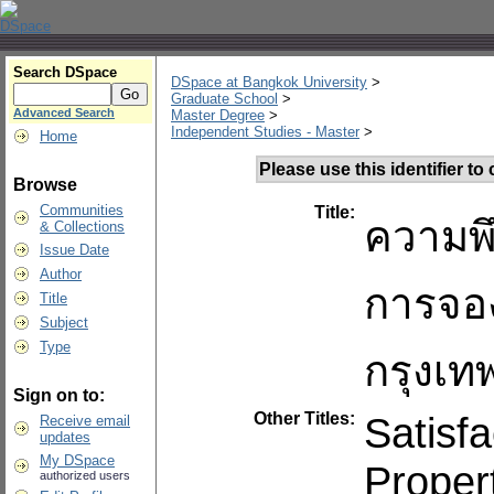
Search DSpace
DSpace at Bangkok University
>
Graduate School
>
Advanced Search
Master Degree
>
Independent Studies - Master
>
Home
Please use this identifier to c
Browse
Communities
Title:
ความพึ
& Collections
Issue Date
Author
การจอ
Title
Subject
Type
กรุงเ
Sign on to:
Other Titles:
Satisfa
Receive email
updates
My DSpace
Proper
authorized users