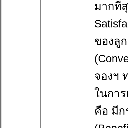
มากที่ส
Satisf
ของลู
(Conven
จองฯ 
ในการเ
คือ มี