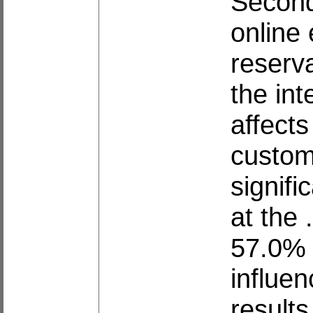
Secondl
online 
reserva
the int
affects
custome
signifi
at the 
57.0% 
influen
results