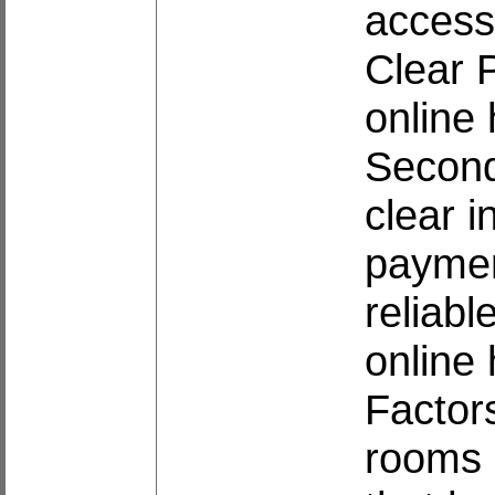
access 
Clear P
online
Secondl
clear 
paymen
reliabl
online
Factors
rooms 