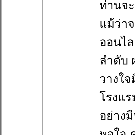
ท่านจะ
แม้ว่า
ออนไลน
ลำดับ 
วางใจม
โรงแร
อย่างมี
พอใจ ค