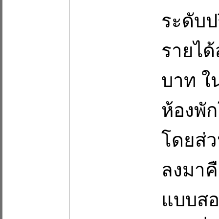
ระดับป
รายได้
บาท ใน
ห้องพั
โดยส่ว
ลงมาคื
แบบสอบ