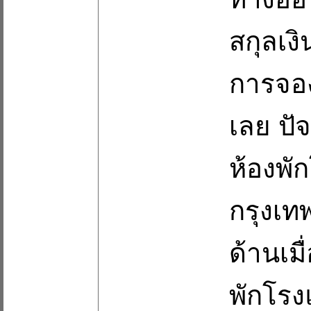
สกุลเง
การจอง
เลย ปั
ห้องพั
กรุงเทพ
ด้านเม
พักโรง