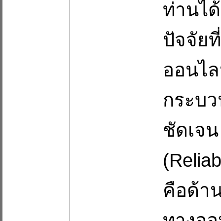
ท่านได
ปัจจัยท
ออนไลน
กระบว
ชัดเจน
(Reliab
คือด้
ทางออน