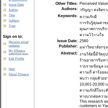
Other Titles:
Perceived Values
Issue Date
Authors:
วรัญญา คงจิตร
Author
Title
Keywords:
ความภักดี
Subject
การรับรู้คุณค่าข
Type
คุณภาพการบริก
ความไว้วางใจ
Sign on to:
Issue Date:
2560
Receive email
updates
Publisher:
มหาวิทยาลัยกรุ
My DSpace
Abstract:
งานวิจัยนี้มีวัต
authorized users
Edit Profile
ร้านอาหารริมทาง
รวบรวมข้อมูล แล
Help
ความถี่ ค่าร้อย
About DSpace
พบว่า กลุ่มตัวอย
10,001-20,000 
ความภักดีในระด
ทางบวกต่อความภ
This research aim
customers in Yao