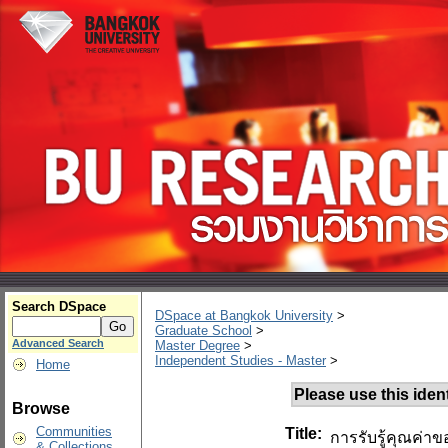
Search DSpace
DSpace at Bangkok University
>
Graduate School
>
Advanced Search
Master Degree
>
Independent Studies - Master
>
Home
Please use this identi
Browse
Communities
Title:
การรับรู้คุณค่า
& Collections