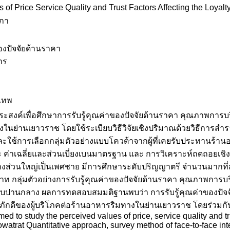
 of Price Service Quality and Trust Factors Affecting the Loya
าภา
องปัจจัยด้านราคา
าร
งเทพ
ถุประสงค์เพื่อศึกษาการรับรู้คุณค่าของปัจจัยด้านราคา คุณภาพการ
ในย่านเยาวราช โดยใช้ระเบียบวิธีวิจัยเชิงปริมาณด้วยวิธีการสำ
ะใช้การเลือกกลุ่มตัวอย่างแบบโควต้าจากผู้ที่เคยรับประทานร้าน
ละ ค่าเฉลี่ยและส่วนเบี่ยงเบนมาตรฐาน และ การวิเคราะห์ถดถอยเชิ
่างส่วนใหญ่เป็นเพศชาย มีการศึกษาระดับปริญญาตรี จำนวนมากที่สุดอ
บาท กลุ่มตัวอย่างการรับรู้คุณค่าของปัจจัยด้านราคา คุณภาพก
ับปานกลาง ผลการทดสอบสมมติฐานพบว่า การรับรู้คุณค่าของปัจ
ักดีของผู้บริโภคต่อร้านอาหารริมทางในย่านเยาวราช โดยร่วม
ed to study the perceived values of price, service quality and tru
watrat Quantitative approach, survey method of face-to-face int