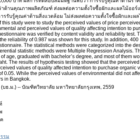
20,000 บาท ผลการทดสอบสมมติฐานพบว่า การรับรู้คุณค่าด้านราคา 
ค่าด้านคุณภาพผลิตภัณฑ์ ส่งผลต่อความตั้งใจซื้อผักและผลไม้ออ
วนการรับรู้คุณค่าด้านสิ่งแวดล้อม ไม่ส่งผลต่อความตั้งใจซื้อผักแ
f this study were to study the perceived values of price perceive
nmental and perceived values of quality affecting intention to pu
tionnaire was verified by content validity and reliability test. 
 the reliability of 0.987 was shown for this study. In addition, 
questionnaire. The statistical methods were categorized into the 
ferential statistic methods were Multiple Regression Analysis. T
 of age, graduated with bachelor’s degree, and most of them w
ht. The results of hypothesis testing showed that the perceived 
rceived values of quality affected intention to purchase organic 
 of 0.05. While the perceived values of environmental did not af
ers in Bangkok.
(บธ.ม.) -- บัณฑิตวิทยาลัย มหาวิทยาลัยกรุงเทพ, 2559
์
าพ
ภค
งธรรม