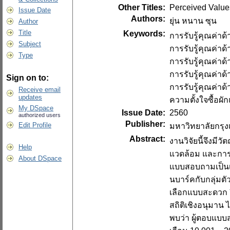
Other Titles:
Perceived Values
Issue Date
Authors:
ยุ่น หนาน ซุน
Author
Title
Keywords:
การรับรู้คุณค่า
Subject
การรับรู้คุณค่า
Type
การรับรู้คุณค่าด
การรับรู้คุณค่าด
Sign on to:
การรับรู้คุณค่า
Receive email
updates
ความตั้งใจซื้อผ
My DSpace
Issue Date:
2560
authorized users
Publisher:
Edit Profile
มหาวิทยาลัยกรุ
Abstract:
งานวิจัยนี้จึงมีว
Help
แวดล้อม และการร
About DSpace
แบบสอบถามเป็นเ
นบาร์คกับกลุ่มต
เลือกแบบสะดวก วิ
สถิติเชิงอนุมาน
พบว่า ผู้ตอบแบบ