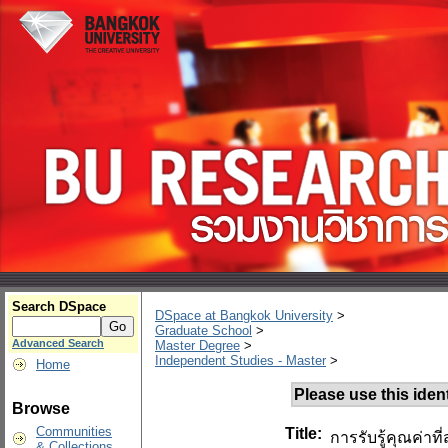
Search DSpace
DSpace at Bangkok University
>
Graduate School
>
Advanced Search
Master Degree
>
Independent Studies - Master
>
Home
Please use this identi
Browse
Communities
Title:
การรับรู้คุณค่า
& Collections