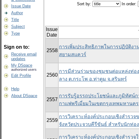
Sort by:
In order:
Issue Date
Author
Title
Subject
Issue
Type
Date
การเพิ่มประสิทธิภาพในการปฏิบัติง
Sign on to:
2558
Receive email
สยามสแควร์
updates
My DSpace
authorized users
การมีส่วนร่วมของชุมชนต่อแหล่งท่องเ
2560
Edit Profile
ลาง ต.กระโพ อ.ท่าตูม จ.สุรินทร์
Help
การรับรู้อรรถประโยชน์และภูมิทัศน์ก
About DSpace
2557
กาแฟพรีเมี่ยมในเขตกรุงเทพมหานคร
การวิเคราะห์องค์ประกอบเชิงสำรวจข
2559
จังหวัดประจวบคีรีขันธ์ สำหรับนักท่อ
การวิเคราะห์องค์ประกอบเชิงสำรวจ