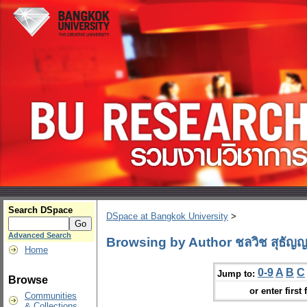
Search DSpace
DSpace at Bangkok University
>
Advanced Search
Browsing by Author ชลวิช สุธัญญา
Home
0-9
A
B
C
Jump to:
Browse
or enter first 
Communities
& Collections