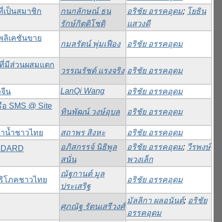
่เป็นสมาชิก
กนกลักษณ์ ธน
อริชัย อรรคอุดม
;
โยธิน
รักษ์กิตติโชติ
แสวงดี
ปพลิเคชันขาย
กมลรัตน์ พุ่มเฟือง
อริชัย อรรคอุดม
ที่มีส่วนผสมแตก
วรรณรัชต์ แรงจริง
อริชัย อรรคอุดม
LanQi Wang
จีน
อริชัย อรรคอุดม
รือ SMS @ Site
ทินพัฒน์ วงษ์อุบล
อริชัย อรรคอุดม
กดำน้ำชาวไทย
สถาพร สิงหะ
อริชัย อรรคอุดม
อภิสกรรจ์ นิธิพูล
อริชัย อรรคอุดม
;
วีรพงษ์
TANDARD
สนั่น
พวงเล็ก
ณัฐกานต์ มูล
้บริโภคชาวไทย
อริชัย อรรคอุดม
ประเสริฐ
มัลลิกา ผลอนันต์
;
อริชัย
ศุภณัฐ รัตนเสรีวงศ์
อรรคอุดม