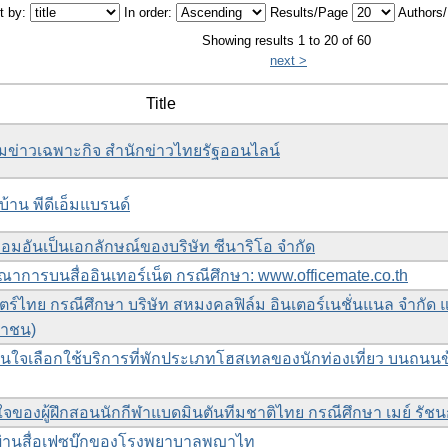
t by:
In order:
Results/Page
Authors
Showing results 1 to 20 of 60
next >
Title
มข่าวเฉพาะกิจ สำนักข่าวไทยรัฐออนไลน์
้าน พีดีเอ็มแบรนด์
มอันเป็นเอกลักษณ์ของบริษัท ซีนาริโอ จำกัด
าการบนสื่ออินเทอร์เน็ต กรณีศึกษา: www.officemate.co.th
ไทย กรณีศึกษา บริษัท สหมงคลฟิล์ม อินเตอร์เนชั่นแนล จำกัด แล
หาชน)
ดสินใจเลือกใช้บริการที่พักประเภทโฮสเทลของนักท่องเที่ยว บนถนน
วใจของผู้ฝึกสอนนักกีฬาแบดมินตันทีมชาติไทย กรณีศึกษา เมย์ รัช
ผ่านสื่อเฟซบุ๊กของโรงพยาบาลพญาไท