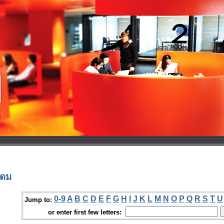
ุดม
0-9
A
B
C
D
E
F
G
H
I
J
K
L
M
N
O
P
Q
R
S
T
U
Jump to:
or enter first few letters: