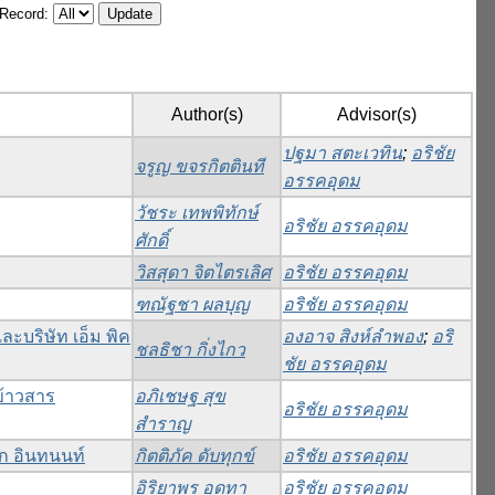
/Record:
Author(s)
Advisor(s)
ปฐมา สตะเวทิน
;
อริชัย
จรูญ ขจรกิตตินที
อรรคอุดม
วัชระ เทพพิทักษ์
อริชัย อรรคอุดม
ศักดิ์
วิสสุดา จิตไตรเลิศ
อริชัย อรรคอุดม
ฑณัฐชา ผลบุญ
อริชัย อรรคอุดม
ะบริษัท เอ็ม พิค
องอาจ สิงห์ลำพอง
;
อริ
ชลธิชา กิ่งไกว
ชัย อรรคอุดม
ข้าวสาร
อภิเชษฐ สุข
อริชัย อรรคอุดม
สำราญ
นก อินทนนท์
กิตติภัค ดับทุกข์
อริชัย อรรคอุดม
อิริยาพร อุดทา
อริชัย อรรคอุดม