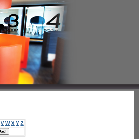
V
W
X
Y
Z