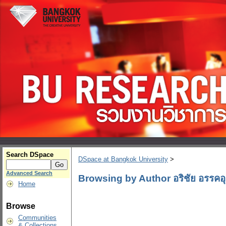
Search DSpace
DSpace at Bangkok University
>
Advanced Search
Browsing by Author อริชัย อรรคอ
Home
Browse
Communities
& Collections