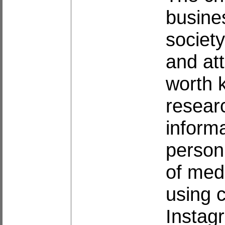
busine
societ
and att
worth k
resear
inform
person
of med
using c
Instag