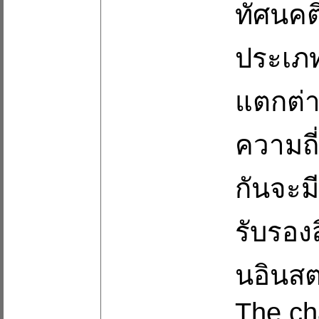
ทัศนคติ
ประเภ
แตกต่า
ความถี
กันจะมี
รับรอง
นอินส
The cha