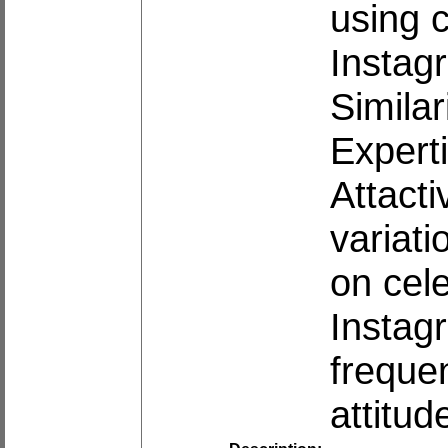
using c
Instagr
Similar
Experti
Attacti
variati
on cele
Instag
frequen
attitud