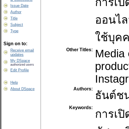
การเปิด
Issue Date
Author
ออนไลน
Title
Subject
Type
ใช้บุค
Sign on to:
Other Titles:
Media 
Receive email
updates
My DSpace
produc
authorized users
Edit Profile
Instag
Help
Authors:
About DSpace
ธันต์ชน
Keywords:
การเปิด