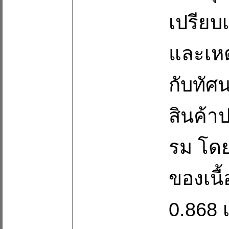
เปรียบ
และเหต
กับทัศน
สินค้า
รม โด
ของเนื
0.868 เ