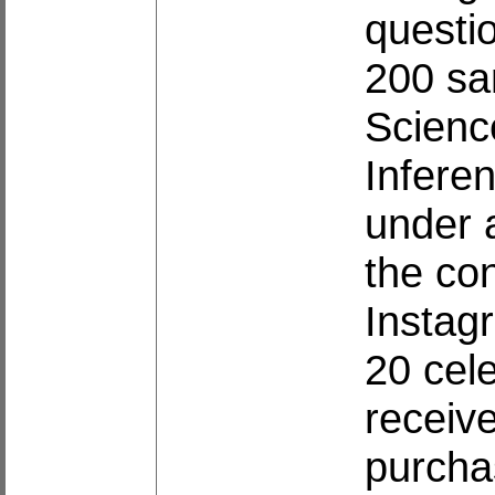
questi
200 sa
Scienc
Infere
under a
the co
Instagr
20 cele
receiv
purcha