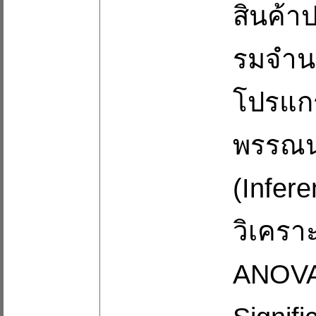
สินค้า
รมจำน
โปรแกรม
พรรณนา
(Infere
วิเคร
ANOVA)