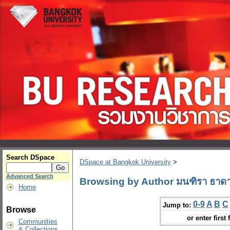
Search DSpace
DSpace at Bangkok University
>
Advanced Search
Browsing by Author มนฑิรา ธาด
Home
0-9
A
B
C
Jump to:
Browse
or enter first 
Communities
& Collections