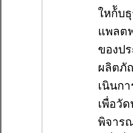
ใหก้ับ
แพลตฟอ
ของประ
ผลิตภ
เนินกา
เพื่อว
พิจารณ