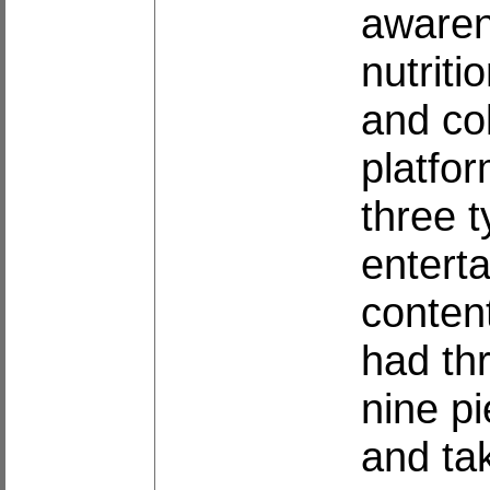
awaren
nutrit
and col
platfor
three 
entert
conten
had thr
nine p
and ta