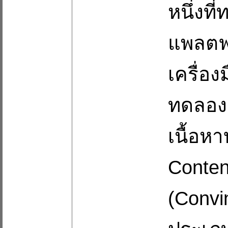
หนึ่ง
แพลตฟอ
เครื่
ทดลองส
เนื้อห
Conten
(Convi