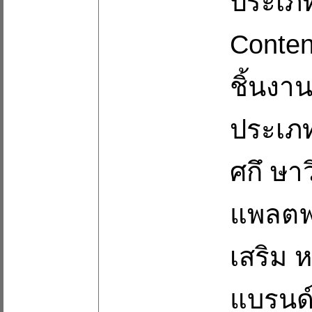
ประเภท
Conten
ชิ้นงา
ประเภท
ศกึ ษา
แพลตฟอ
เสริม ห
แบรนด์