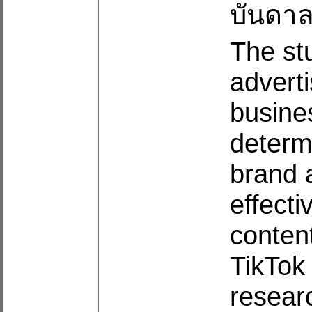
บันดาล
The st
adverti
busine
determi
brand 
effecti
conten
TikTok
resear