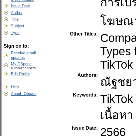
การเปร
Issue Date
Author
โฆษณาส
Title
Subject
Type
Other Titles:
Compar
Sign on to:
Types 
Receive email
updates
TikTok
My DSpace
authorized users
Edit Profile
Authors:
ณัฐชย
Help
About DSpace
Keywords:
TikTok
เนื้อหา
Issue Date:
2566