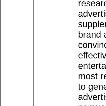
resear
adverti
supplem
brand 
convin
effecti
entert
most re
to gen
advert