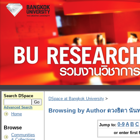
Search DSpace
DSpace at Bangkok University
>
Advanced Search
Browsing by Author ดวงธิดา นันทา
Home
0-9
A
B
C
Jump to:
Browse
or enter first 
Communities
& Collections