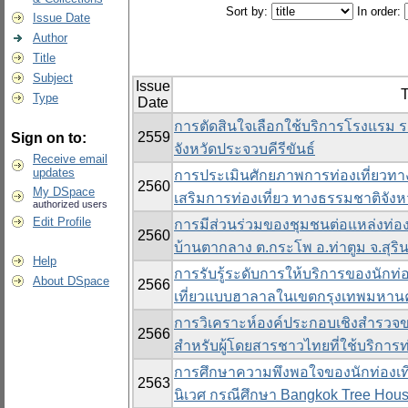
Sort by:
In order:
Issue Date
Author
Title
Subject
Issue
T
Type
Date
การตัดสินใจเลือกใช้บริการโรงแรม ระ
2559
Sign on to:
จังหวัดประจวบคีรีขันธ์
Receive email
updates
การประเมินศักยภาพการท่องเที่ยวทา
2560
My DSpace
เสริมการท่องเที่ยว ทางธรรมชาติจังห
authorized users
Edit Profile
การมีส่วนร่วมของชุมชนต่อแหล่งท่องเ
2560
บ้านตากลาง ต.กระโพ อ.ท่าตูม จ.สุริน
Help
การรับรู้ระดับการให้บริการของนักท่
About DSpace
2566
เที่ยวแบบฮาลาลในเขตกรุงเทพมหาน
การวิเคราะห์องค์ประกอบเชิงสำรว
2566
สำหรับผู้โดยสารชาวไทยที่ใช้บริกา
การศึกษาความพึงพอใจของนักท่องเที่ย
2563
นิเวศ กรณีศึกษา Bangkok Tree Hou