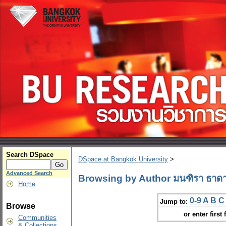
Search DSpace
DSpace at Bangkok University
>
Advanced Search
Browsing by Author มนฑิรา ธาด
Home
0-9
A
B
C
Jump to:
Browse
or enter first 
Communities
& Collections