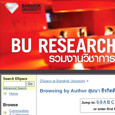
Search DSpace
DSpace at Bangkok University
>
Advanced Search
Browsing by Author สุมนา ธีรกิตติ
Home
0-9
A
B
C
Jump to:
Browse
or enter first 
Communities
& Collections