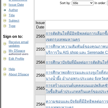
Sort by:
In order:
Issue Date
Author
Title
Subject
Issue
Type
Date
การตัดสินใจที่มีอิทธิพลต่อการเลือกซ
2565
Sign on to:
เขตกรุงเทพมหานคร
Receive email
updates
การศึกษาความสัมพันธ์ของคุณภาพบริก
2555
My DSpace
บริการใน AIS shop และ Serenade 
authorized users
Edit Profile
2564
การศึกษาปัจจัยที่มีผลต่อการตัดสินใ
Help
การศึกษาพฤติกรรมและแรงจูงใจที่ส่ง
About DSpace
2566
บางน้ำผึ้ง อำเภอพระประแดง จังหวั
การสร้างแบรนด์บุคคลบนแอปพลิเคชันติ๊
2565
ใจซื้อสินค้าประเภทสกินแคร์ของประชาก
ความชอบและปัจจัยที่มีอิทธิพลต่อการเ
2564
กรุงเทพมหานคร