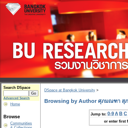
Search DSpace
DSpace at Bangkok University
>
Advanced Search
Browsing by Author ศุภมณฑา สุภ
Home
0-9
A
B
C
Jump to:
Browse
or enter first 
Communities
& Collections