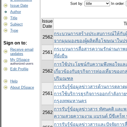
Sort by:
In order:
Issue Date
Author
Title
Issue
Ti
Subject
Date
Type
กระบวนการสร้างประสบการณ์ให้กับผ
2562
จากมุมมองของผู้ผลิตสื่อโฆษณาในป
Sign on to:
กระบวนการสื่อสารความรักผ่านภาพถ
Receive email
2561
updates
ที่ยั่งยืน
My DSpace
authorized users
การใช้ประโยชน์กับความพึงพอใจและพฤ
Edit Profile
2562
เกี่ยวข้องกับธุรกิจการท่องเที่ยวขอ
ปริมณฑล
Help
การรับรู้ข้อมูลข่าวสารด้านการตลาด
About DSpace
2561
การใช้บริการธุรกิจการออกกำลังกายข
กรุงเทพมหานคร
การรับรู้ข้อมูลข่าวสาร ทัศนคติ และ
2562
ความสวยความงาม แบรนด์ บีซีเคร็ท
การรับรู้ข้อมูลข่าวสารและปัจจัยการสื