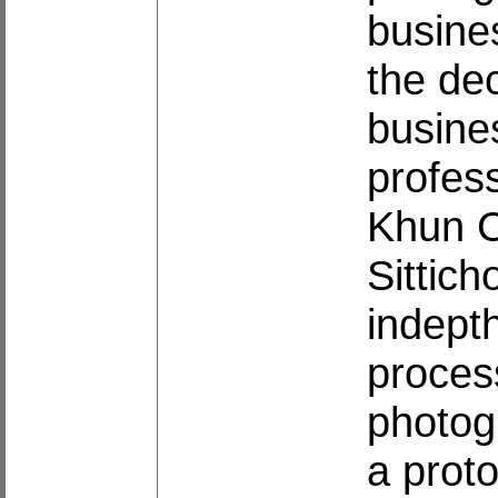
busine
the de
busine
profes
Khun C
Sittich
indepth
proces
photog
a proto