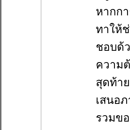
หากการ
ทาให้ช
ชอบด้ว
ความต้
สุดท้าย
เสนอภา
รวมของ