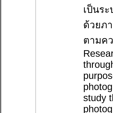
เป็นระ
ด้วยภา
ตามควา
Resear
throug
purpos
photog
study 
photog