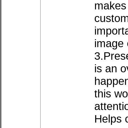
makes 
custom
import
image 
3.Prese
is an o
happen
this wo
attenti
Helps 