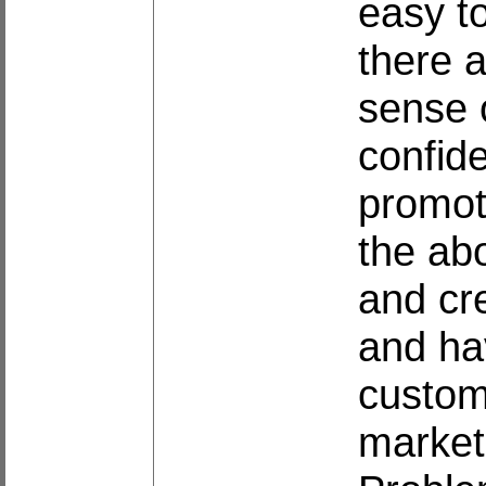
easy t
there 
sense 
confid
promot
the abo
and cr
and ha
custome
market