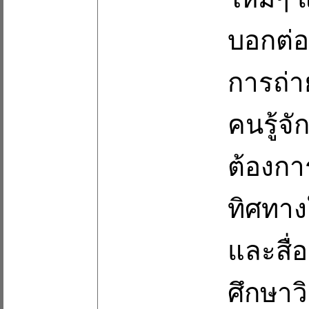
บอกต่อ
การถ่า
คนรู้จ
ต้องกา
ทิศทา
และสื่
ศึกษาว