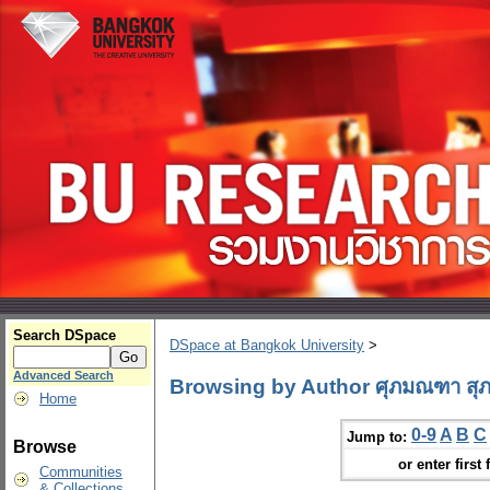
Search DSpace
DSpace at Bangkok University
>
Advanced Search
Browsing by Author ศุภมณฑา สุภ
Home
0-9
A
B
C
Jump to:
Browse
or enter first 
Communities
& Collections