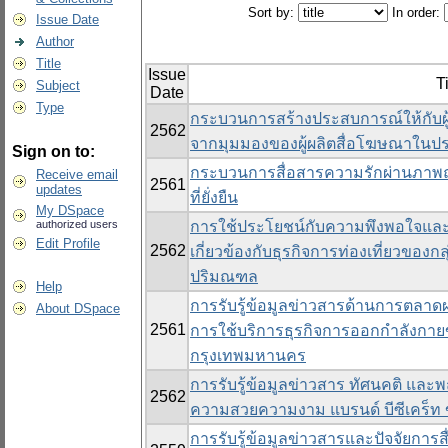
Sort by:
In order:
Issue Date
Author
Title
Issue
Ti
Subject
Date
Type
กระบวนการสร้างประสบการณ์ให้กับผ
2562
จากมุมมองของผู้ผลิตสื่อโฆษณาในป
Sign on to:
กระบวนการสื่อสารความรักผ่านภาพถ
Receive email
2561
updates
ที่ยั่งยืน
My DSpace
authorized users
การใช้ประโยชน์กับความพึงพอใจและพฤ
Edit Profile
2562
เกี่ยวข้องกับธุรกิจการท่องเที่ยวขอ
ปริมณฑล
Help
การรับรู้ข้อมูลข่าวสารด้านการตลาด
About DSpace
2561
การใช้บริการธุรกิจการออกกำลังกายข
กรุงเทพมหานคร
การรับรู้ข้อมูลข่าวสาร ทัศนคติ และ
2562
ความสวยความงาม แบรนด์ บีซีเคร็ท
การรับรู้ข้อมูลข่าวสารและปัจจัยการสื