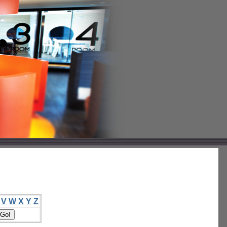
V
W
X
Y
Z