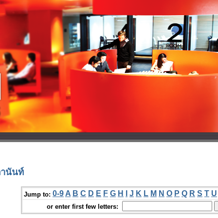
านันท์
0-9
A
B
C
D
E
F
G
H
I
J
K
L
M
N
O
P
Q
R
S
T
U
Jump to:
or enter first few letters: