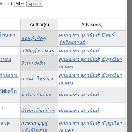
/Record:
Author(s)
Advisor(s)
่อโฆษณา
ศุภมณฑา สุภานันท์
;
ปีเตอร์
หฤษฎ์ เชิดชู
รุ่งเรืองกานต์
สุวิศิษฏ์ หว่างอุ่น
ศุภมณฑา สุภานันท์
่ยวของ
ศุภมณฑา สุภานันท์
;
ณัฏฐณิชา
ธีรพล ยั่งยืน
ณ นคร
กกำลังกาย
ศุภมณฑา สุภานันท์
;
ณัฏฐณิชา
กานดา ไชยว่อง
ณ นคร
ีซีเคร็ท
มาริสา กันจินะ
ศุภมณฑา สุภานันท์
ษา
ศิริพล เจียมวิจิตร
ศุภมณฑา สุภานันท์
ในเขต
กรชนก บุญสู่
ศุภมณฑา สุภานันท์
;
ณัฏฐณิชา
ทรัพย์ไพศาล
ณ นคร