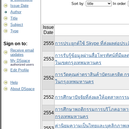
Sort by:
In order:
Issue Date
Author
Title
Subject
Issue
Type
Date
2555
การประยุกต์ใช้ Skype ที่ส่งผลต่อ
Sign on to:
Receive email
updates
การรับรู้ข้อมูลผ่านสื่อโทรทัศน์ที่
2553
My DSpace
ในเขตกรุงเทพมหานคร
authorized users
Edit Profile
การวัดคุณค่าตราสินค้าบัตรเครดิต ก
2552
ในกรุงเทพมหานคร
Help
About DSpace
2552
การศึกษาปัจจัยที่ส่งผลให้อุตสาหกรร
การศึกษาพฤติกรรมการบริโภคอาหา
2554
กรุงเทพมหานคร
ค่านิยมความเป็นไทยและบุคลิกภาพเพ
2553