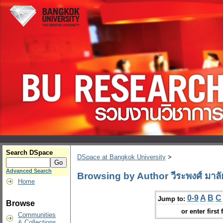
Search DSpace
DSpace at Bangkok University
>
Advanced Search
Browsing by Author วีระพงศ์ มาลั
Home
0-9
A
B
C
Jump to:
Browse
or enter first 
Communities
& Collections