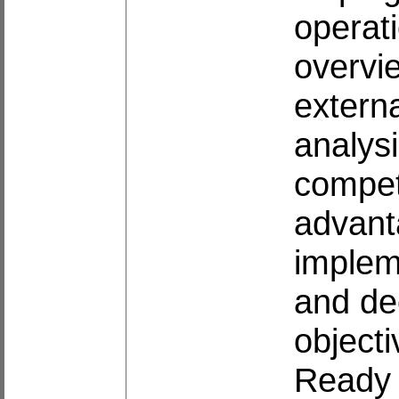
operati
overvie
extern
analysi
compet
advanta
implem
and de
object
Ready 