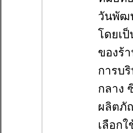
วันพัฒน
โดยเป็
ของร้า
การบร
กลาง ซึ
ผลิตภั
เลือกใ