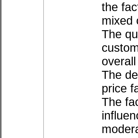
the fac
mixed 
The qua
custom
overall
The det
price f
The fac
influen
modera