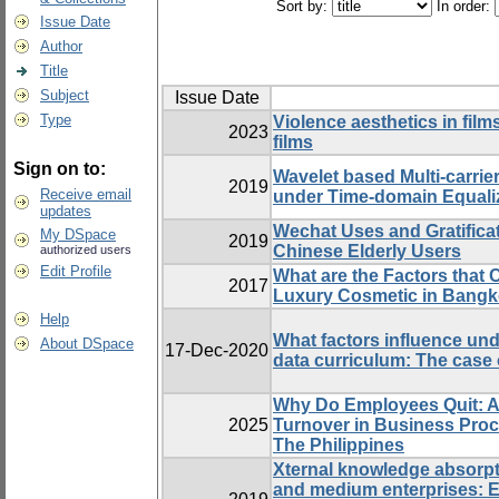
Sort by:
In order:
Issue Date
Author
Title
Subject
Issue Date
Type
Violence aesthetics in film
2023
films
Sign on to:
Wavelet based Multi-carri
2019
Receive email
under Time-domain Equali
updates
Wechat Uses and Gratifica
My DSpace
2019
Chinese Elderly Users
authorized users
Edit Profile
What are the Factors that
2017
Luxury Cosmetic in Bang
Help
What factors influence und
About DSpace
17-Dec-2020
data curriculum: The case 
Why Do Employees Quit: A 
2025
Turnover in Business Pro
The Philippines
Xternal knowledge absorpt
and medium enterprises: Ex