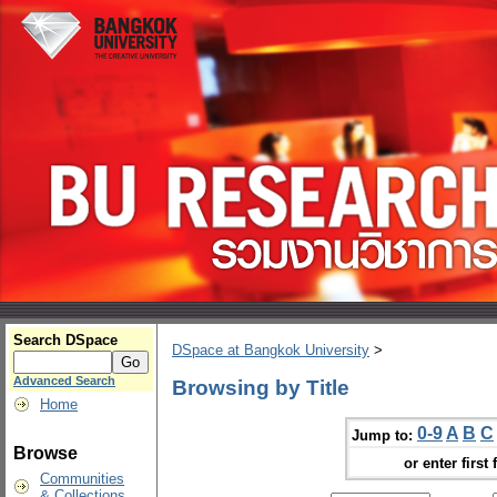
Search DSpace
DSpace at Bangkok University
>
Advanced Search
Browsing by Title
Home
0-9
A
B
C
Jump to:
Browse
or enter first 
Communities
& Collections