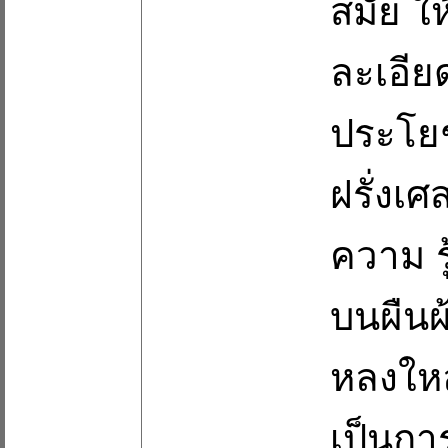
สมัย ใ
ละเอียด
ประโยช
ฝรั่งเศ
ความ ร
บนผืนผ
หลงใหล
เป็นกา