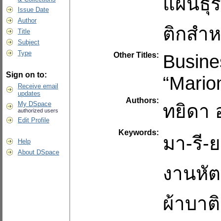
แผนธุร
Issue Date
Author
ติกสำห
Title
Subject
Type
Other Titles:
Busines
Sign on to:
“Mario
Receive email
updates
Authors:
My DSpace
ทยิดา
authorized users
Edit Profile
Keywords:
มา-รี-
Help
About DSpace
งานหั
ผ้าบาต