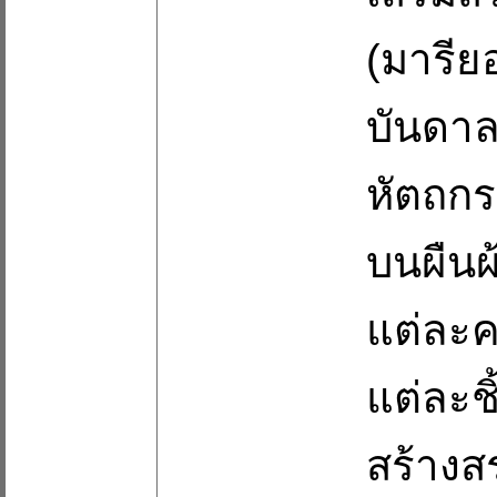
(มารียอ
บันดา
หัตถกร
บนผืนผ
แต่ละค
แต่ละชิ
สร้างส