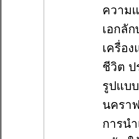
ความแต
เอกลัก
เครื่อ
ชีวิต 
รูปแบบ
นคราฟต
การนํา