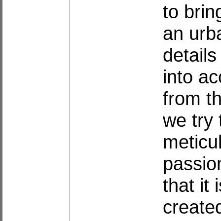
to brin
an urb
details
into ac
from t
we try 
meticul
passio
that it
create