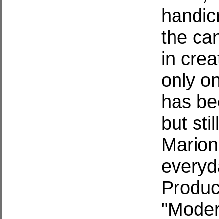
handicr
the ca
in crea
only on
has be
but sti
Marion
everyd
Produc
"Modern