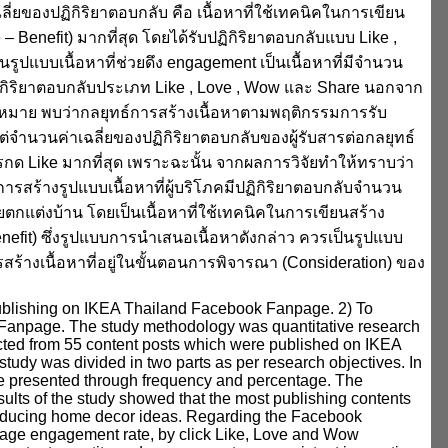
่ยของปฏิกิริยาตอบกลับ คือ เนื้อหาที่ใช้เทคนิคในการเขียน
 Benefit) มากที่สุด โดยได้รับปฏิกิริยาตอบกลับแบบ Like ,
ป็นรูปแบบเนื้อหาที่ช่วยดึง engagement เป็นเนื้อหาที่มีจำนวน
ับปฏิกิริยาตอบกลับประเภท Like , Love , Wow และ Share นอกจาก
าหมาย พบว่ากลยุทธ์การสร้างเนื้อหาตามพฤติกรรมการรับ
่จำนวนค่าเฉลี่ยของปฏิกิริยาตอบกลับของผู้รับสารต่อกลยุทธ์
กด Like มากที่สุด เพราะฉะนั้น จากผลการวิจัยทำให้ทราบว่า
การสร้างรูปแบบเนื้อหาที่ผู้บริโภคมีปฏิกิริยาตอบกลับจำนวน
ียตกแต่งบ้าน โดยเป็นเนื้อหาที่ใช้เทคนิคในการเขียนสร้าง
efit) ซึ่งรูปแบบการนำเสนอเนื้อหาดังกล่าว ควรเป็นรูปแบบ
รสร้างเนื้อหาที่อยู่ในขั้นตอนการพิจารณา (Consideration) ของ
 publishing on IKEA Thailand Facebook Fanpage. 2) To
 Fanpage. The study methodology was quantitative research
ected from 55 content posts which were published on IKEA
dy was divided in two parts as per research objectives. In
were presented through frequency and percentage. The
lts of the study showed that the most publishing contents
oducing home decor ideas. Regarding the Facebook
erage engagement rate, by click Like, Love and Wow