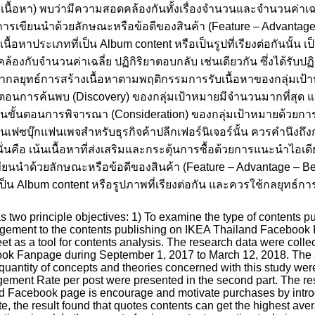
เนื้อหา) พบว่ามีความสอดคล้องกันทั้งเรื่องจำนวนและจำนวนค่าเฉลี
ารเขียนนำด้วยลักษณะหรือข้อดีของสินค้า (Feature – Advantage –
ื้อหาประเภทที่เป็น Album content หรือเป็นรูปที่เรียงต่อกันนั้น เ
ดคล้องกับจำนวนค่าเฉลี่ย ปฏิกิริยาตอบกลับ เช่นเดียวกัน ซึ่งได้ร
ากลยุทธ์การสร้างเนื้อหาตามพฤติกรรมการรับเนื้อหาของกลุ่มเป้
้นตอนการค้นพบ (Discovery) ของกลุ่มเป้าหมายมีจำนวนมากที่สุด แต
ในขั้นตอนการพิจารณา (Consideration) ของกลุ่มเป้าหมายด้วยการ
นเฟซบุ๊กแฟนเพจสำหรับธุรกิจค้าปลีกเฟอร์นิเจอร์นั้น ควรคำนึงถึง
นั่นคือ เน้นเนื้อหาที่ส่งเสริมและกระตุ้นการซื้อด้วยการแนะนำไอเด
ียนนำด้วยลักษณะหรือข้อดีของสินค้า (Feature – Advantage – Ben
เป็น Album content หรือรูปภาพที่เรียงต่อกัน และควรใช้กลยุทธ์กา
s two principle objectives: 1) To examine the type of contents
agement to the contents publishing on IKEA Thailand Facebook
et as a tool for contents analysis. The research data were coll
k Fanpage during September 1, 2017 to March 12, 2018. The stu
the quantity of concepts and theories concerned with this study 
ent Rate per post were presented in the second part. The resu
d Facebook page is encourage and motivate purchases by intr
 the result found that quotes contents can get the highest av