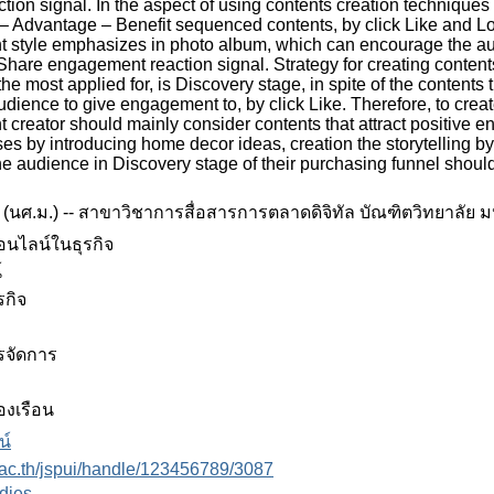
ion signal. In the aspect of using contents creation techniques
– Advantage – Benefit sequenced contents, by click Like and L
 style emphasizes in photo album, which can encourage the aud
are engagement reaction signal. Strategy for creating contents
e most applied for, is Discovery stage, in spite of the contents
dience to give engagement to, by click Like. Therefore, to creat
t creator should mainly consider contents that attract positiv
es by introducing home decor ideas, creation the storytelling 
the audience in Discovery stage of their purchasing funnel sho
 (นศ.ม.) -- สาขาวิชาการสื่อสารการตลาดดิจิทัล บัณฑิตวิทยาลัย 
อนไลน์ในธุรกิจ
์
รกิจ
รจัดการ
องเรือน
น์
.ac.th/jspui/handle/123456789/3087
dies