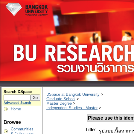
Search DSpace
DSpace at Bangkok University
>
Graduate School
>
Advanced Search
Master Degree
>
Independent Studies - Master
>
Home
Please use this identi
Browse
Communities
Title:
รูปแบบเนื้อหากา
& Collections