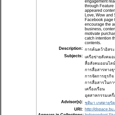
engagement react
through Feature 
appeared content
Love, Wow and Sh
Facebook page th
encourage the au
business, conten
motivate purchas
catch intention 
contents.
Description:
การค้นคว้าอิสระ
Subjects:
เครือข่ายสังคมอ
สื่อสังคมออนไลน
การสื่อสารทางธุ
การจัดการธุรกิจ
การสื่อสารในกา
เครื่องเรือน
อุตสาหกรรมเครื่
Advisor(s):
ชุติมา เกศดายุรัต
URI:
http://dspace.bu
Appears in Collections:
Independent Stu