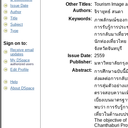
Other Titles:
Tourism Image an
Issue Date
Authors:
จิรายุทธ์ สนดา
Author
Title
Keywords:
ภาพลักษณ์ของกา
Subject
การรับรู้การปร
Type
การกลับมาเที่ยวซ
นักท่องเที่ยวไทย
Sign on to:
จังหวัดจันทบุรี
Receive email
updates
Issue Date:
2559
My DSpace
Publisher:
มหาวิทยาลัยกรุ
authorized users
Edit Profile
Abstract:
การศึกษาฉบับนี้
ส่งผลต่อการกลับมา
Help
การสุ่มตัวอย่าง
About DSpace
ตรวจสอบความเที่ย
เบี่ยงเบนมาตรฐา
พบว่า การรับรู้
เที่ยวในด้านงบป
The objective of
Chanthaburi Prov