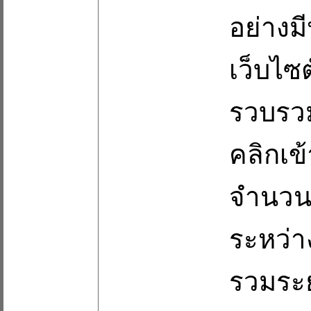
อย่างม
เว็บไซ
รวบรวม
คลิกเข
จำนวนก
ระหว่า
รวมระย