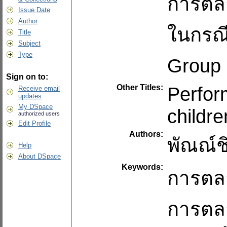
การตล
Issue Date
Author
ในกรณีก
Title
Subject
Type
Group 
Sign on to:
Other Titles:
Perfor
Receive email
updates
My DSpace
childre
authorized users
Edit Profile
Authors:
พัณณ์ช
Help
About DSpace
Keywords:
การตลา
การตล