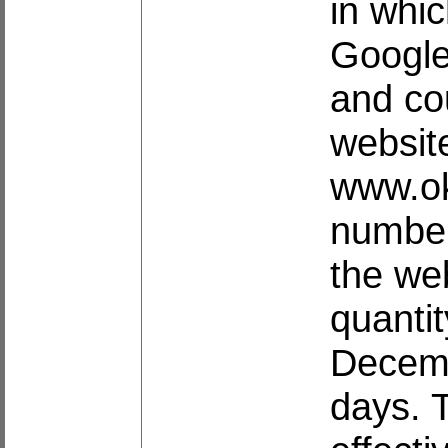
in whi
Google
and co
websit
www.ok
number 
the we
quantit
Decemb
days. T