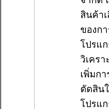
สินค้าเ
ของกา
โปรแกร
วิเคร
เพิ่มก
ตัดสินใ
โปรแกร