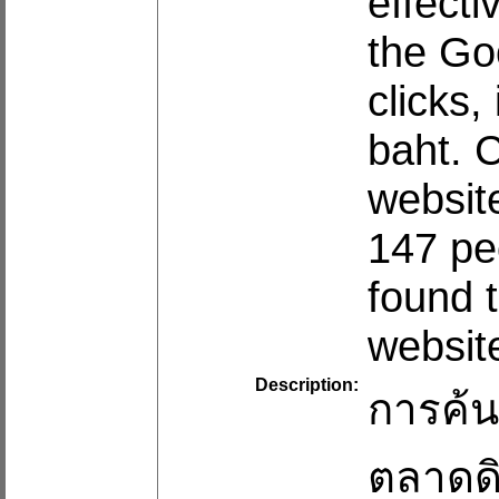
effect
the Go
clicks
baht. 
websit
147 pe
found t
websit
Description:
การค้น
ตลาดดิ