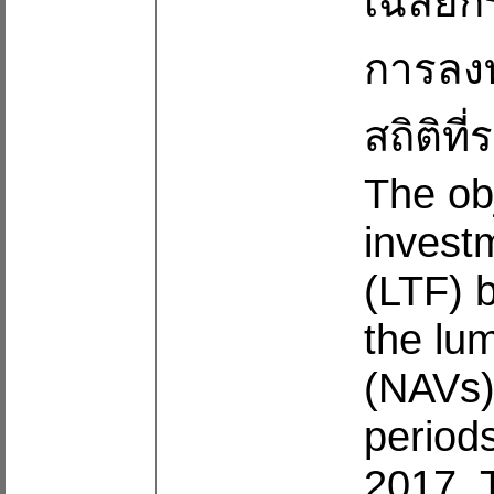
เฉลี่ย
การลงท
สถิติที
The ob
invest
(LTF) 
the lu
(NAVs)
period
2017. 