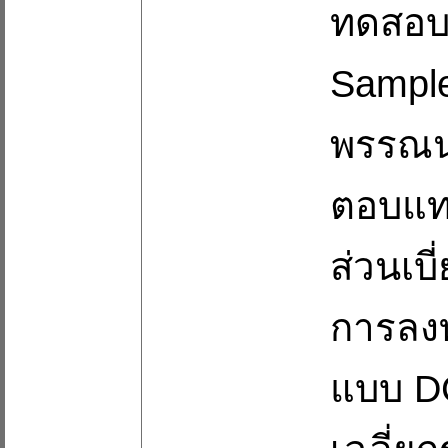
ทดสอบค
Sample
พรรณนา
ตอบแทน
ส่วนเบ
การลงท
แบบ DC