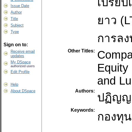
เปรียบ
Issue Date
Author
ยาว (L
Title
Subject
Type
การลงท
Sign on to:
Other Titles:
Compar
Receive email
updates
My DSpace
Equity
authorized users
Edit Profile
and L
Help
Authors:
About DSpace
ปฏิญญา
Keywords:
กองทุน