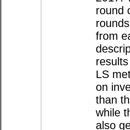
round c
rounds
from e
descrip
results
LS met
on inve
than t
while t
also g