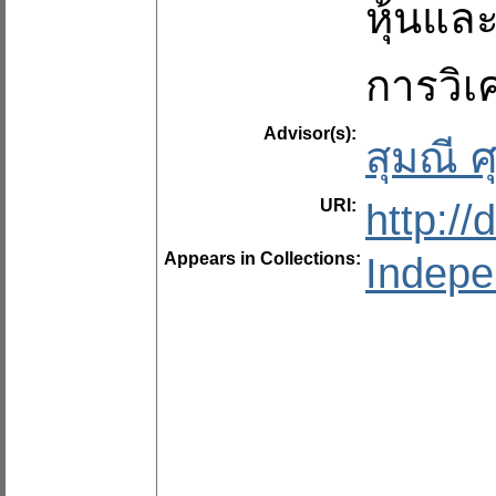
หุ้นและ
การวิเ
Advisor(s):
สุมณี 
URI:
http:/
Appears in Collections:
Indepe