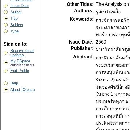
Other Titles:
The Analysis on 
Issue Date
Authors:
รุจิเรศ แซ่อื้อ
Author
Title
Keywords:
การจัดการพอร์ต
Subject
ระยะเวลาของกา
Type
พอร์ตการลงทุนที
Issue Date:
2560
Sign on to:
Publisher:
มหาวิทยาลัยกรุ
Receive email
updates
Abstract:
การศึกษาค้นคว้า
My DSpace
ระยะเวลาของการป
authorized users
Edit Profile
การลงทุนที่เหมาะ
รัฐบาล 2) ตราสา
Help
วันของดัชนีอ้าง
About DSpace
ในช่วง 1 มกราคม
ปรับพอร์ตทุกๆ 6 
การศึกษาพบว่า สำ
การลงทุนที่มีกา
ประสิทธิภาพการลง