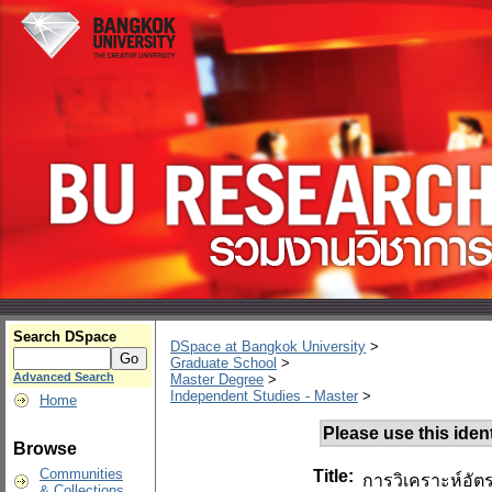
Search DSpace
DSpace at Bangkok University
>
Graduate School
>
Advanced Search
Master Degree
>
Independent Studies - Master
>
Home
Please use this identi
Browse
Communities
Title:
การวิเคราะห์อั
& Collections