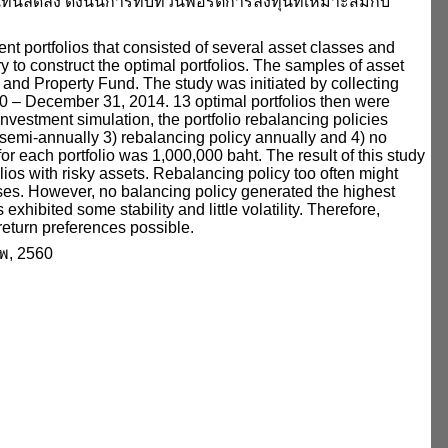
แทนลดลง ดังนั้นการทบทวนพอร์ตการลงทุนที่เหมาะสมกับ
t portfolios that consisted of several asset classes and
y to construct the optimal portfolios. The samples of asset
nd Property Fund. The study was initiated by collecting
010 – December 31, 2014. 13 optimal portfolios then were
estment simulation, the portfolio rebalancing policies
y semi-annually 3) rebalancing policy annually and 4) no
or each portfolio was 1,000,000 baht. The result of this study
lios with risky assets. Rebalancing policy too often might
lasses. However, no balancing policy generated the highest
 exhibited some stability and little volatility. Therefore,
return preferences possible.
พ, 2560