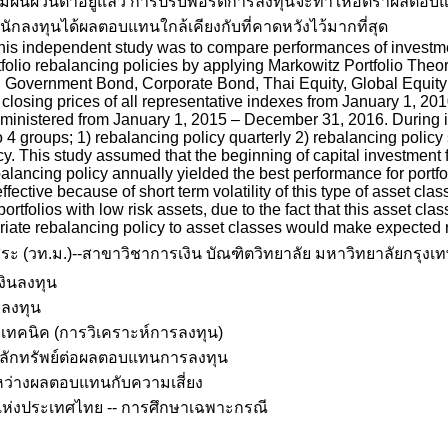
ามผันผวนต่ำอยู่แล้ว การปรับพอร์ตการลงทุนจะทำให้อัตราผลตอบ
นักลงทุนได้ผลตอบแทนใกล้เคียงกับที่คาดหวังไว้มากที่สุด
his independent study was to compare performances of investmen
tfolio rebalancing policies by applying Markowitz Portfolio Theor
 Government Bond, Corporate Bond, Thai Equity, Global Equity a
of closing prices of all representative indexes from January 1, 2
inistered from January 1, 2015 – December 31, 2016. During inv
o 4 groups; 1) rebalancing policy quarterly 2) rebalancing polic
y. This study assumed that the beginning of capital investment f
alancing policy annually yielded the best performance for portfo
fective because of short term volatility of this type of asset c
rtfolios with low risk assets, due to the fact that this asset class
riate rebalancing policy to asset classes would make expected 
 (วท.ม.)--สาขาวิชาการเงิน บัณฑิตวิทยาลัย มหาวิทยาลัยกรุงเท
งินลงทุน
รลงทุน
เทคนิค (การวิเคราะห์การลงทุน)
ลักทรัพย์ต่อผลตอบแทนการลงทุน
หว่างผลตอบแทนกับความเสี่ยง
แห่งประเทศไทย -- การศึกษาเฉพาะกรณี