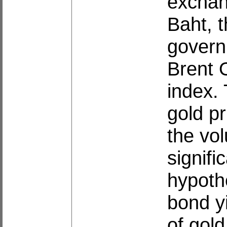
exchan
Baht, 
governm
Brent O
index. 
gold pr
the vol
signifi
hypoth
bond yi
of gold