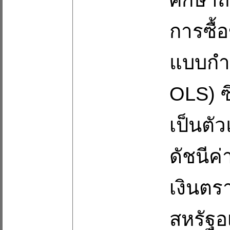
การซื้
แบบกำล
OLS) ซ
เป็นต
ดัชนีค
เงินตร
สหรัฐอ