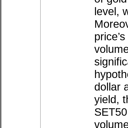
level, 
Moreov
price’s
volume 
signifi
hypoth
dollar
yield, 
SET50 i
volume 