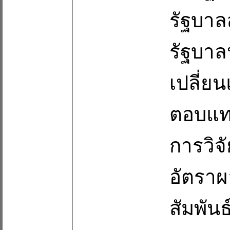
รัฐบาล
รัฐบาล
เปลี่ย
ตอบแทน
การวิ
อัตรา
สัมพัน