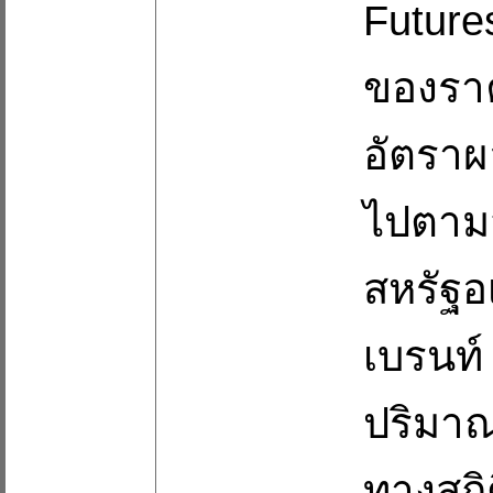
Future
ของราค
อัตราผ
ไปตามส
สหรัฐอ
เบรนท์
ปริมาณ
ทางสถิต