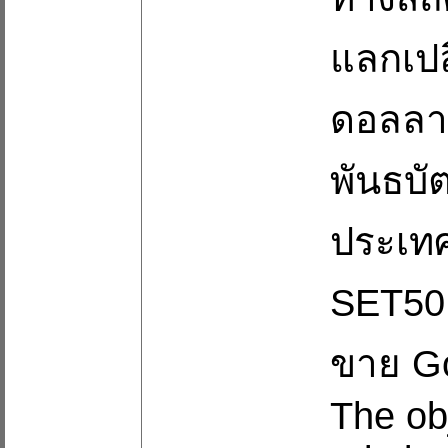
แลกเปล
ดอลลาร
พันธบั
ประเทศ
SET50 
ขาย Go
The ob