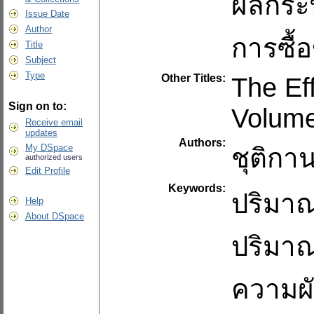
ผลกระ
Issue Date
Author
การซื้
Title
Subject
Type
Other Titles:
The Eff
Sign on to:
Volume
Receive email
updates
Authors:
My DSpace
ชุติกาน
authorized users
Edit Profile
Keywords:
ปริมาณ
Help
About DSpace
ปริมา
ความผ