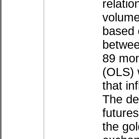
relatio
volume 
based 
betwee
89 mon
(OLS) w
that in
The de
futures
the gol