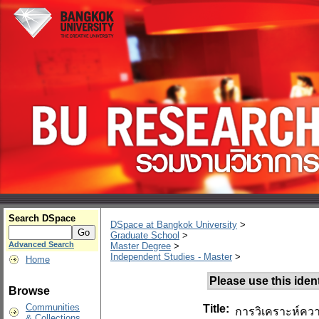
Search DSpace
DSpace at Bangkok University
>
Graduate School
>
Advanced Search
Master Degree
>
Independent Studies - Master
>
Home
Please use this identi
Browse
Communities
Title:
การวิเคราะห์ควา
& Collections