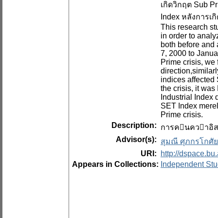
เกิดวิกฤต Sub P
Index หลังการเกิ
This research st
in order to ana
both before and 
7, 2000 to Janua
Prime crisis, we
direction,simila
indices affected
the crisis, it w
Industrial Index
SET Index merely 
Prime crisis.
Description:
การคนควาอิสระ
Advisor(s):
สุมณี ศุภกรโกศัย
URI:
http://dspace.bu
Appears in Collections:
Independent Stu