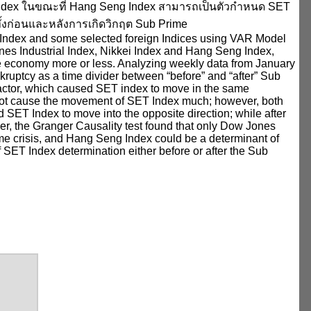
SET Index ในขณะที่ Hang Seng Index สามารถเป็นตัวกำหนด SET
 ทั้งก่อนและหลังการเกิดวิกฤต Sub Prime
d Index and some selected foreign Indices using VAR Model
es Industrial Index, Nikkei Index and Hang Seng Index,
ide economy more or less. Analyzing weekly data from January
ruptcy as a time divider between “before” and “after” Sub
 factor, which caused SET index to move in the same
d not cause the movement of SET Index much; however, both
 SET Index to move into the opposite direction; while after
ver, the Granger Causality test found that only Dow Jones
me crisis, and Hang Seng Index could be a determinant of
f SET Index determination either before or after the Sub