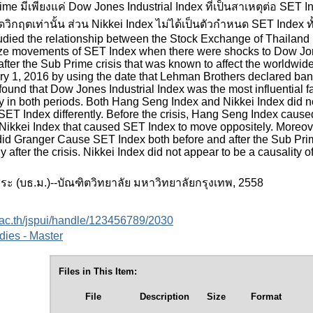
rime มีเพียงแค่ Dow Jones Industrial Index ที่เป็นสาเหตุต่อ 
ดวิกฤตเท่านั้น ส่วน Nikkei Index ไม่ได้เป็นตัวกำหนด SET Index
udied the relationship between the Stock Exchange of Thailan
lyze movements of SET Index when there were shocks to Dow Jon
after the Sub Prime crisis that was known to affect the worldw
ry 1, 2016 by using the date that Lehman Brothers declared bank
 found that Dow Jones Industrial Index was the most influential
rly in both periods. Both Hang Seng Index and Nikkei Index di
 SET Index differently. Before the crisis, Hang Seng Index caused
as Nikkei Index that caused SET Index to move oppositely. Moreo
 did Granger Cause SET Index both before and after the Sub Pri
after the crisis. Nikkei Index did not appear to be a causality o
 (บธ.ม.)--บัณฑิตวิทยาลัย มหาวิทยาลัยกรุงเทพ, 2558
.ac.th/jspui/handle/123456789/2030
dies - Master
Files in This Item:
File
Description
Size
Format