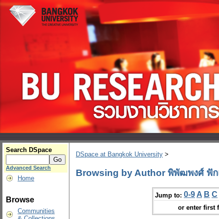
Search DSpace
DSpace at Bangkok University
>
Advanced Search
Browsing by Author พิพัฒพงศ์ ฟั
Home
0-9
A
B
C
Jump to:
Browse
or enter first 
Communities
& Collections