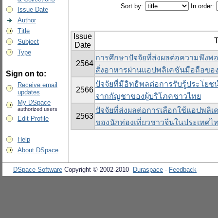
Sort by:
In order:
Issue Date
Author
Title
Issue
T
Subject
Date
Type
การศึกษาปัจจัยที่ส่งผลต่อความพึง
2564
สั่งอาหารผ่านแอปพลิเคชันมือถือของ
Sign on to:
ปัจจัยที่มีอิทธิพลต่อการรับรู้ประโ
Receive email
2566
updates
จากกัญชาของผู้บริโภคชาวไทย
My DSpace
authorized users
ปัจจัยที่ส่งผลต่อการเลือกใช้แอปพ
2563
Edit Profile
ของนักท่องเที่ยวชาวจีนในประเทศไ
Help
About DSpace
DSpace Software
Copyright © 2002-2010
Duraspace
-
Feedback