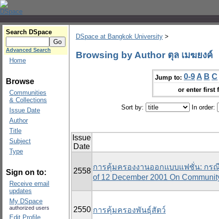
Search DSpace
DSpace at Bangkok University
>
Advanced Search
Browsing by Author ตุล เมฆยงค์
Home
0-9
A
B
C
Jump to:
Browse
or enter first 
Communities
& Collections
Sort by:
In order:
Issue Date
Author
Title
Issue
Subject
Date
Type
การคุ้มครองงานออกแบบแฟชั่น: กรณีศ
2558
Sign on to:
of 12 December 2001 On Communit
Receive email
updates
My DSpace
authorized users
2550
การคุ้มครองพันธุ์สัตว์
Edit Profile