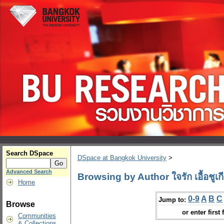
Search DSpace
DSpace at Bangkok University
>
Advanced Search
Browsing by Author ใจรัก เอื้อชูเกี
Home
0-9
A
B
C
Jump to:
Browse
or enter first 
Communities
& Collections