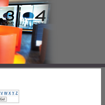
V
W
X
Y
Z