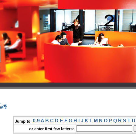
ศรี
0-9
A
B
C
D
E
F
G
H
I
J
K
L
M
N
O
P
Q
R
S
T
U
Jump to:
or enter first few letters: