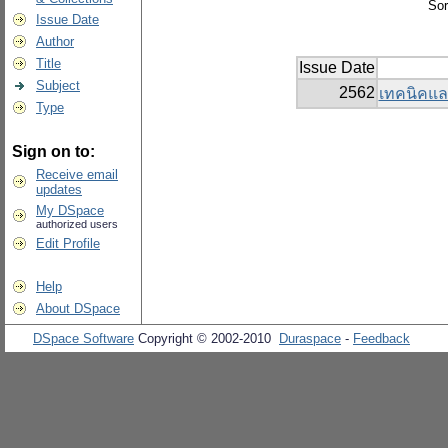
Sor
Issue Date
Author
Title
Issue Date
Subject
2562
เทคนิคและ
Type
Sign on to:
Receive email
updates
My DSpace
authorized users
Edit Profile
Help
About DSpace
DSpace Software
Copyright © 2002-2010
Duraspace
-
Feedback