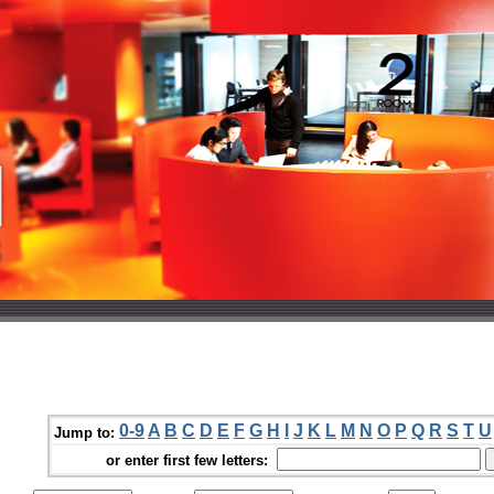
0-9
A
B
C
D
E
F
G
H
I
J
K
L
M
N
O
P
Q
R
S
T
U
Jump to:
or enter first few letters: