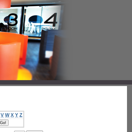
V
W
X
Y
Z