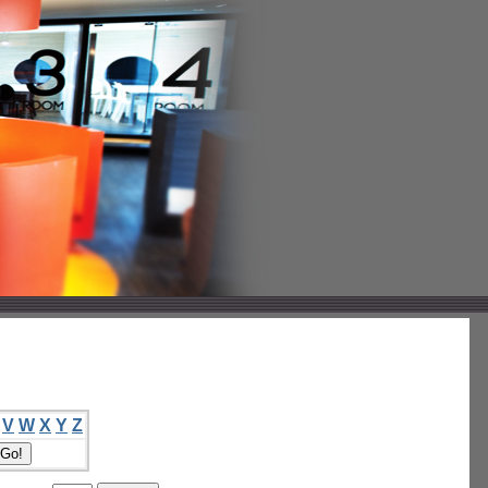
V
W
X
Y
Z