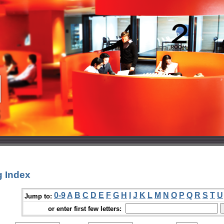
g Index
0-9
A
B
C
D
E
F
G
H
I
J
K
L
M
N
O
P
Q
R
S
T
U
Jump to:
or enter first few letters: