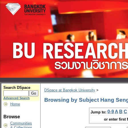
Search DSpace
DSpace at Bangkok University
>
Advanced Search
Browsing by Subject Hang Sen
Home
0-9
A
B
C
Jump to:
Browse
or enter first 
Communities
& Collections