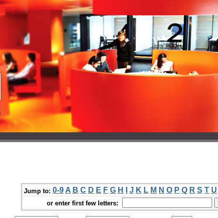
0-9
A
B
C
D
E
F
G
H
I
J
K
L
M
N
O
P
Q
R
S
T
U
Jump to:
or enter first few letters: