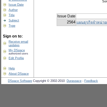
Sor
Issue Date
Author
Title
Issue Date
Subject
2564
แผนธุรกิจจำหน่าย
Type
Sign on to:
Receive email
updates
My DSpace
authorized users
Edit Profile
Help
About DSpace
DSpace Software
Copyright © 2002-2010
Duraspace
-
Feedback