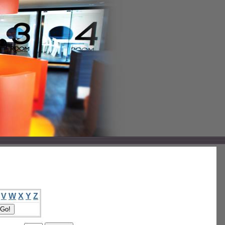
V
W
X
Y
Z