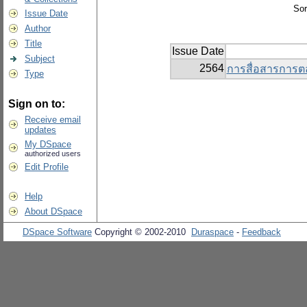
Sor
Issue Date
Author
Title
Issue Date
Subject
2564
การสื่อสารการต
Type
Sign on to:
Receive email
updates
My DSpace
authorized users
Edit Profile
Help
About DSpace
DSpace Software
Copyright © 2002-2010
Duraspace
-
Feedback