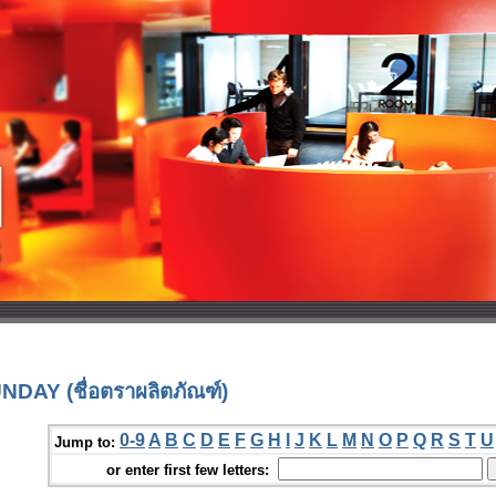
DAY (ชื่อตราผลิตภัณฑ์)
0-9
A
B
C
D
E
F
G
H
I
J
K
L
M
N
O
P
Q
R
S
T
U
Jump to:
or enter first few letters: