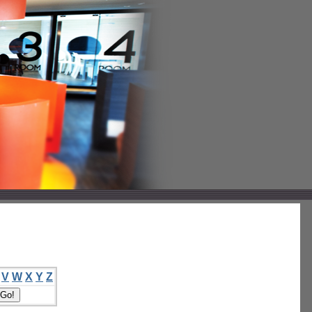
V
W
X
Y
Z