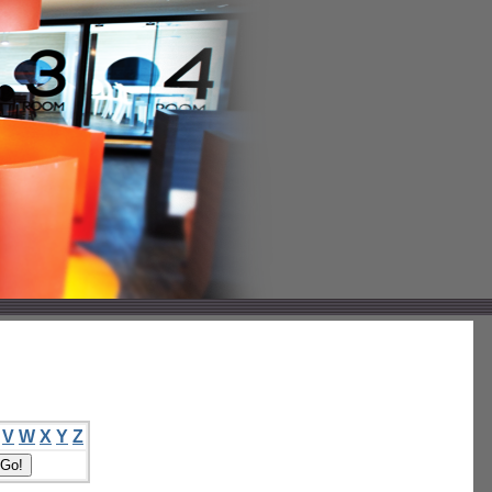
V
W
X
Y
Z