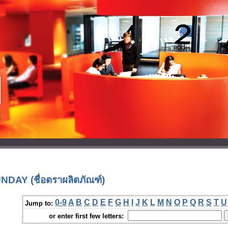
DAY (ชื่อตราผลิตภัณฑ์)
0-9
A
B
C
D
E
F
G
H
I
J
K
L
M
N
O
P
Q
R
S
T
U
Jump to:
or enter first few letters: