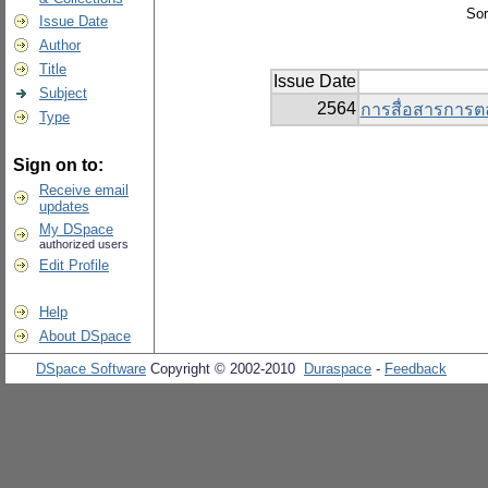
Sor
Issue Date
Author
Title
Issue Date
Subject
2564
การสื่อสารการต
Type
Sign on to:
Receive email
updates
My DSpace
authorized users
Edit Profile
Help
About DSpace
DSpace Software
Copyright © 2002-2010
Duraspace
-
Feedback