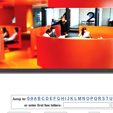
0-9
A
B
C
D
E
F
G
H
I
J
K
L
M
N
O
P
Q
R
S
T
U
Jump to:
or enter first few letters: