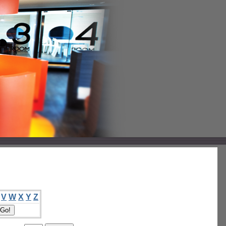
V
W
X
Y
Z