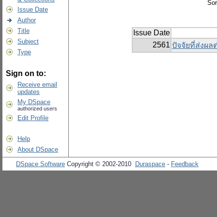
Sor
Issue Date
Author
Title
Issue Date
Subject
2561
ปัจจัยที่ส่ง
Type
Sign on to:
Receive email
updates
My DSpace
authorized users
Edit Profile
Help
About DSpace
DSpace Software
Copyright © 2002-2010
Duraspace
-
Feedback