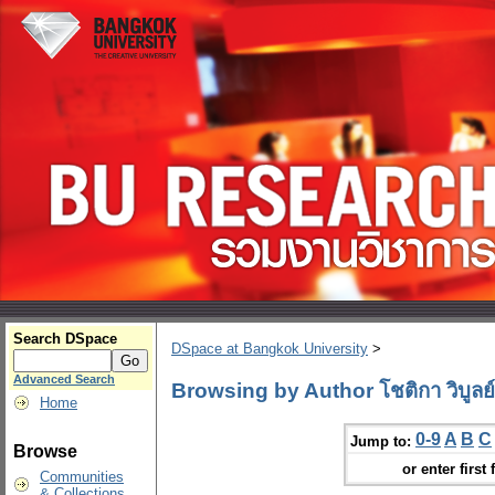
Search DSpace
DSpace at Bangkok University
>
Advanced Search
Browsing by Author โชติกา วิบูลย์ศ
Home
0-9
A
B
C
Jump to:
Browse
or enter first 
Communities
& Collections