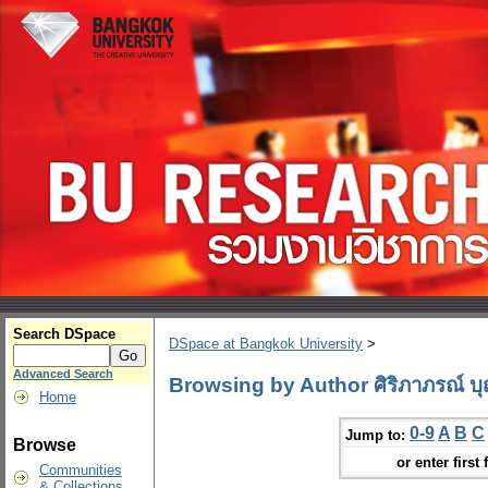
Search DSpace
DSpace at Bangkok University
>
Advanced Search
Browsing by Author ศิริภาภรณ์ บ
Home
0-9
A
B
C
Jump to:
Browse
or enter first 
Communities
& Collections