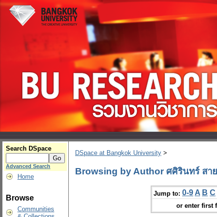
Search DSpace
DSpace at Bangkok University
>
Advanced Search
Browsing by Author ศศิรินทร์ สา
Home
0-9
A
B
C
Jump to:
Browse
or enter first 
Communities
& Collections