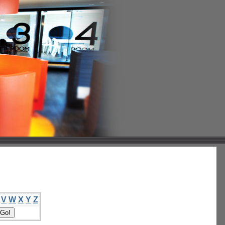
V
W
X
Y
Z