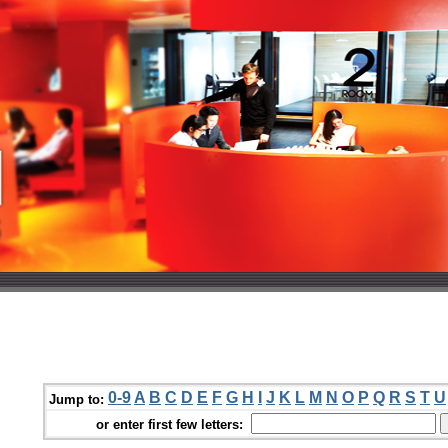
0-9
A
B
C
D
E
F
G
H
I
J
K
L
M
N
O
P
Q
R
S
T
U
Jump to:
or enter first few letters: