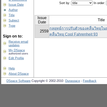
Sort by:
In order:
Issue Date
Author
Title
Issue
Title
Subject
Date
Type
กลยุทธ์การปรับตัวของคลื่นวิทยุในยุ
2559
คลื่นวิทยุ Cool Fahrenheit 93
Sign on to:
Receive email
updates
My DSpace
authorized users
Edit Profile
Help
About DSpace
DSpace Software
Copyright © 2002-2010
Duraspace
-
Feedback