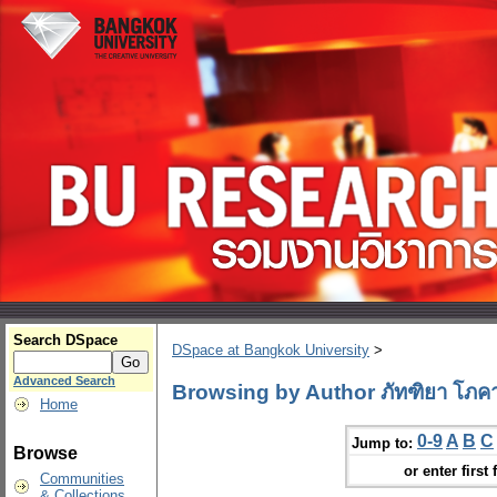
Search DSpace
DSpace at Bangkok University
>
Advanced Search
Browsing by Author ภัทฑิยา โภคา
Home
0-9
A
B
C
Jump to:
Browse
or enter first 
Communities
& Collections