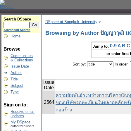
Search DSpace
DSpace at Bangkok University
>
Advanced Search
Browsing by Author ปัญญาวุฒิ มณ
Home
0-9
A
B
C
Jump to:
Browse
or enter first 
Communities
& Collections
Sort by:
In order:
Issue Date
Author
Title
Issue
Subject
Date
Type
ความสัมพันธ์ระหว่างการบริหารเงิน
2564
ของบริษัทจดทะเบียนในตลาดหลักทรัพ
Sign on to:
ก่อสร้าง
Receive email
updates
My DSpace
authorized users