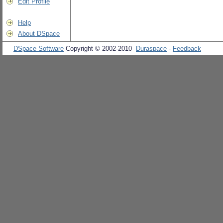
Edit Profile
Help
About DSpace
DSpace Software
Copyright © 2002-2010
Duraspace
-
Feedback