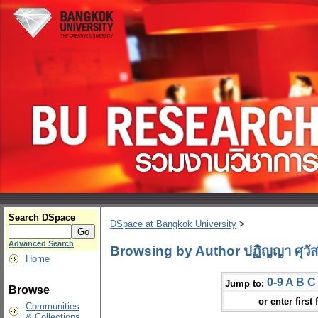
Search DSpace
DSpace at Bangkok University
>
Advanced Search
Browsing by Author ปฏิญญา ศุวัส
Home
0-9
A
B
C
Jump to:
Browse
or enter first 
Communities
& Collections