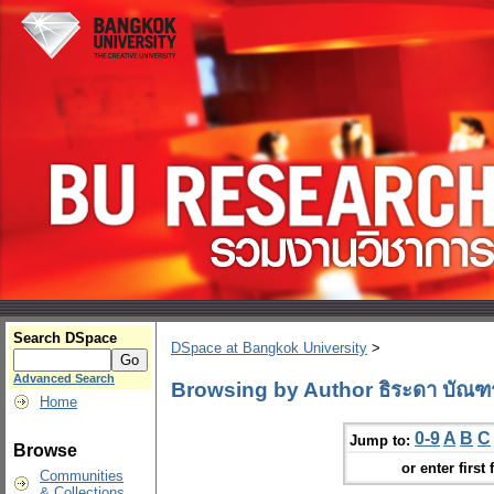
Search DSpace
DSpace at Bangkok University
>
Advanced Search
Browsing by Author ธิระดา บัณ
Home
0-9
A
B
C
Jump to:
Browse
or enter first 
Communities
& Collections