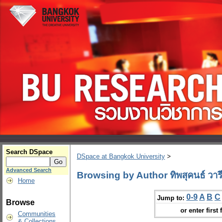
Search DSpace
DSpace at Bangkok University
>
Advanced Search
Browsing by Author ทิพสุคนธ์ วารี
Home
0-9
A
B
C
Jump to:
Browse
or enter first 
Communities
& Collections