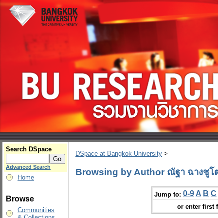
Search DSpace
DSpace at Bangkok University
>
Advanced Search
Browsing by Author ณัฐา ฉางชูโ
Home
0-9
A
B
C
Jump to:
Browse
or enter first 
Communities
& Collections