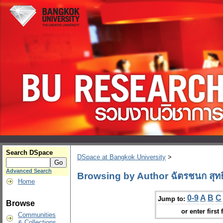
Search DSpace
DSpace at Bangkok University
>
Advanced Search
Browsing by Author ฉัตรชนก สุท
Home
0-9
A
B
C
Jump to:
Browse
or enter first 
Communities
& Collections